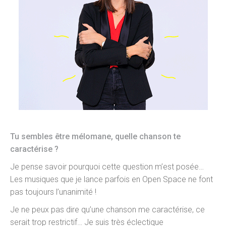
Tu sembles être mélomane, quelle chanson te
caractérise ?
Je pense savoir pourquoi cette question m’est posée…
Les musiques que je lance parfois en Open Space ne font
pas toujours l’unanimité !
Je ne peux pas dire qu’une chanson me caractérise, ce
serait trop restrictif… Je suis très éclectique