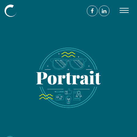
Découvrir
L’agence
Nos compétences
Nos projets
Nos mécénats
L’équipe
Blog
Nous
suivre
On parle de vous