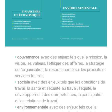
•
gouvernance
avec des enjeux tels que la mission, la
vision, les valeurs, l’éthique des affaires, la stratégie
de l’organisation, la responsabilité sur les produits et
services fournis ;
•
sociale
avec des enjeux tels que les conditions de
travail, la santé et sécurité au travail, l’équité, le
développement des compétences, la participation
et les relations de travail;
•
environnementale
avec des enjeux tels que la