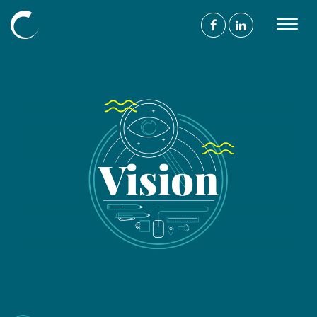
Découvrir
L’agence
Nos compétences
Nos projets
Nos mécénats
L’équipe
Blog
Nous
suivre
On parle de vous