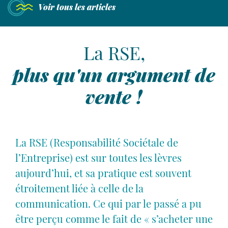
Nous
Voir tous les articles
rencontrer
Laisser place à l'humain
La RSE,
49 avenue de Wagram
plus qu'un argument de
75017 Paris
contact@agence-bathyscaphe.fr
vente !
01 44 65 34 22
La RSE (Responsabilité Sociétale de
l’Entreprise) est sur toutes les lèvres
aujourd’hui, et sa pratique est souvent
étroitement liée à celle de la
communication. Ce qui par le passé a pu
être perçu comme le fait de « s’acheter une