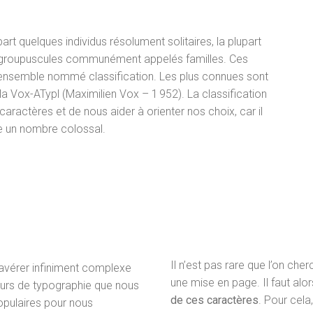
rt quelques individus résolument solitaires, la plupart
 de groupuscules communément appelés familles. Ces
n ensemble nommé classification. Les plus connues sont
la Vox-ATypl (Maximilien Vox – 1 952). La classification
caractères et de nous aider à orienter nos choix, car il
ste un nombre colossal.
Il n’est pas rare que l’on ch
s’avérer infiniment complexe
une mise en page. Il faut alo
ateurs de typographie que nous
de ces caractères
. Pour cela,
pulaires pour nous