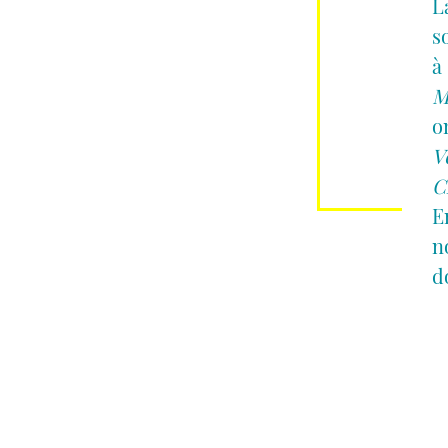
L
s
à
M
o
V
C
E
n
d