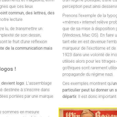
ignes que ces lieux
perception peut ainsi desserv
point commun, des lettres, des
Prenons l’exemple de la typo
notre lecture.
« mèmes » internet relève pro
re lu, de transmettre un
que de sa mise à disposition 
mplexité de son dessin,
(Windows, Mac OS). En faire une
 sont le fruit d’une réflexion
tant elle en est devenue l’em
ante de la communication mais
marqueur de l’exotisme et de 
1923 dans une volonté de mod
utilisés alors pour les titrag
gothiques sont rarement utilisé
logos !
propagande du régime nazi.
 devient logo
. L’assemblage
Ces exemples montrent qu’
un
é destinée à s’inscrire dans
particulier peut lui donner un s
 idées portées par une marque
départir.
Il est donc important 
ous sommes en mesure