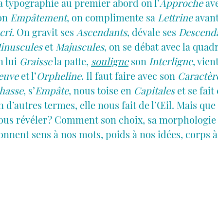
a typographie au premier abord on l’
Approche
ave
on
Empâtement
, on complimente sa
L
ettrine
avant
cri.
On gravit ses
Ascendants
, dévale ses
Descend
inuscules
et
Majuscules
, on se débat avec la qua
n lui
Graisse
la patte,
souligne
son
Interligne
, vien
euve
et l’
Orpheline
. Il faut faire avec son
Caractèr
hasse
, s’
Empâte
, nous toise en
Capitales
et se fai
n d’autres termes, elle nous fait de l’Œil. Mais que
ous révéler ? Comment son choix, sa morphologie 
onnent sens à nos mots, poids à nos idées, corps à 