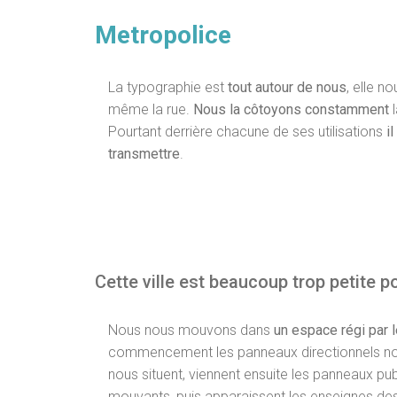
Metropolice
La typographie est
tout autour de nous
, elle n
même la rue.
Nous la côtoyons constamment
l
Pourtant derrière chacune de ses utilisations
i
transmettre
.
Cette ville est beaucoup trop petite p
Nous nous mouvons dans
un espace régi par 
commencement les panneaux directionnels nou
nous situent, viennent ensuite les panneaux publ
mouvants, puis apparaissent les enseignes des