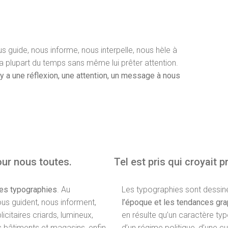
ous guide, nous informe, nous interpelle, nous hèle à
a plupart du temps sans même lui prêter attention.
l y a une réflexion, une attention, un message à nous
our nous toutes.
Tel est pris qui croyait p
les typographies
. Au
Les typographies sont dessi
s guident, nous informent,
l’époque et les tendances gra
icitaires criards, lumineux,
en résulte qu’un caractère ty
 bâtiments et magasins, enfin
d’un régime politique, d’une c