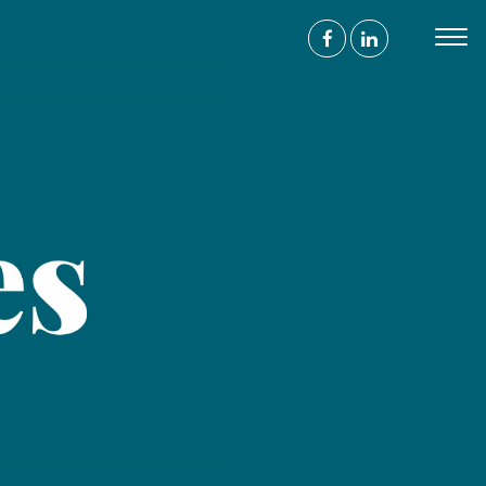
s
contrer
ace à l'humain
 avenue de Wagram
017 Paris
ntact@agence-bathyscaphe.fr
 44 65 34 22