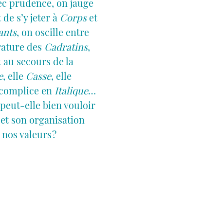
c prudence, on jauge
 de s’y jeter à
Corps
et
ants
, on oscille entre
drature des
Cadratins
,
t au secours de la
e
, elle
Casse
, elle
t complice en
Italique
…
 peut-elle bien vouloir
et son organisation
nos valeurs ?