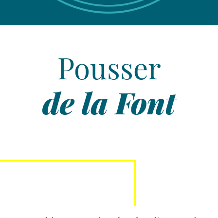
Nous
suivre
Pousser
On parle de vous
de la Font