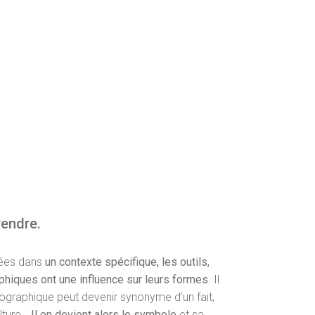
rendre.
nées dans
un contexte spécifique, les outils,
phiques ont une influence sur leurs formes
. Il
pographique peut devenir synonyme d’un fait,
ulture…
Il en devient alors le symbole
et sa