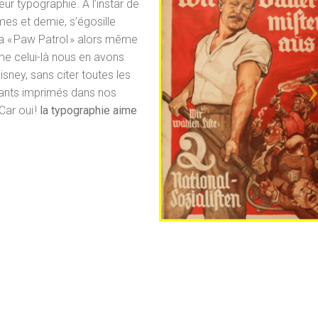
eur typographie. À l’instar de
es et demie, s’égosille
la « Paw Patrol » alors même
mme celui-là nous en avons
Disney, sans citer toutes les
ants imprimés dans nos
ar oui !
la typographie aime