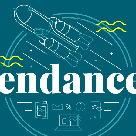
Nou
ren
Laisser pl
49
75
co
01