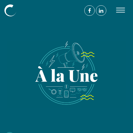
Découvrir
L’agence
Nos compétences
Nos projets
Nos mécénats
L’équipe
Blog
Nous
suivre
On parle de vous