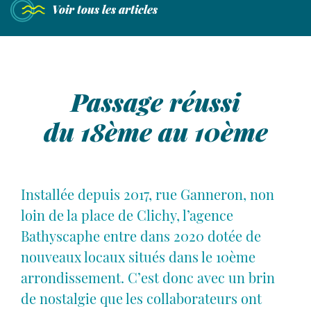
Nous
Voir tous les articles
rencontrer
Laisser place à l'humain
49 avenue de Wagram
Passage réussi
75017 Paris
contact@agence-bathyscaphe.fr
du 18ème au 10ème
01 44 65 34 22
Installée depuis 2017, rue Ganneron, non
loin de la place de Clichy, l’agence
Bathyscaphe entre dans 2020 dotée de
nouveaux locaux situés dans le 10ème
arrondissement. C’est donc avec un brin
de nostalgie que les collaborateurs ont