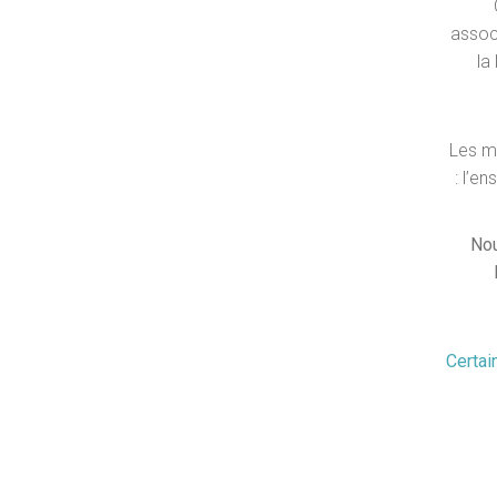
associ
la
Les m
: l’e
Nou
Certai