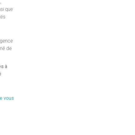
,
nsi que
tés
agence
gné de
és à
é
he vous