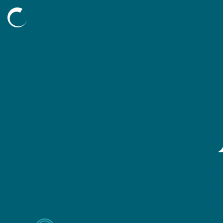
Découvrir
L’agence
Nos compétences
Nos projets
Nos mécénats
L’équipe
Blog