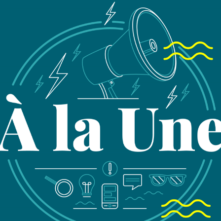
Nou
ren
Laisser pl
49
75
co
01