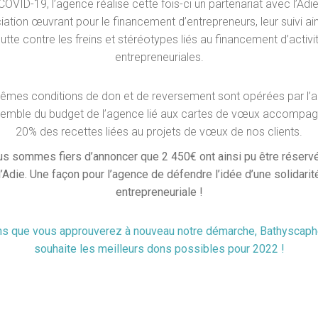
COVID-19, l’agence réalise cette fois-ci un partenariat avec l’Adie
ation œuvrant pour le financement d’entrepreneurs, leur suivi ai
 lutte contre les freins et stéréotypes liés au financement d’activi
entrepreneuriales.
êmes conditions de don et de reversement sont opérées par l’
nsemble du budget de l’agence lié aux cartes de vœux accompa
20% des recettes liées au projets de vœux de nos clients.
s sommes fiers d’annoncer que 2 450€ ont ainsi pu être réserv
l’Adie. Une façon pour l’agence de défendre l’idée d’une solidarit
entrepreneuriale !
ns que vous approuverez à nouveau notre démarche, Bathyscap
souhaite les meilleurs dons possibles pour 2022 !