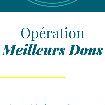
Nous
suivre
Opération
On parle de vous
Meilleurs Dons