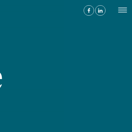
s
contrer
ace à l'humain
 avenue de Wagram
017 Paris
ntact@agence-bathyscaphe.fr
 44 65 34 22