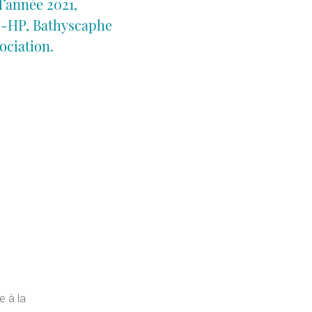
l’année 2021,
AP-HP, Bathyscaphe
ociation.
e à la