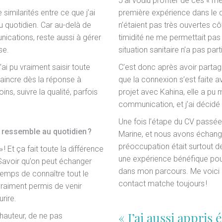
J’ai voulu profiter de ces « m
 similarités entre ce que j’ai
première expérience dans le 
u quotidien. Car au-delà de
n’étaient pas très ouvertes c
ications, reste aussi à gérer
timidité ne me permettait pas
se.
situation sanitaire n’a pas par
ai pu vraiment saisir toute
C’est donc après avoir part
vaincre dès la réponse à
que la connexion s’est faite a
oins, suivre la qualité, parfois
projet avec Kahina, elle a pu 
communication, et j’ai décidé
Une fois l’étape du CV passée,
 ressemble au quotidien ?
Marine, et nous avons échang
préoccupation était surtout de
 ! Et ça fait toute la différence
une expérience bénéfique pour m
Savoir qu’on peut échanger
dans mon parcours. Me voici 
temps de connaître tout le
contact matche toujours !
vraiment permis de venir
rire.
« J’ai aussi appri
 hauteur, de ne pas