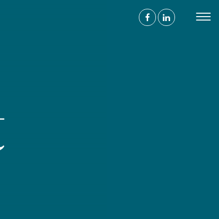
s
contrer
ace à l'humain
 avenue de Wagram
017 Paris
ntact@agence-bathyscaphe.fr
 44 65 34 22