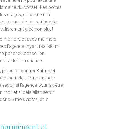
ésaventures » pour avoir une
domaine du conseil. Les portes
ôtés stages, et ce que ma
 en termes de réseautage, la
ticulièrement aidé non plus !
agé mon projet avec ma mère
vec l’agence. Ayant réalisé un
me parler du conseil en
 de tenter ma chance !
 j’ai pu rencontrer Kahina et
é ensemble. Leur principale
 savoir si l’agence pourrait être
oi, et si cela allait servir
donc 6 mois après, et le
s énormément et