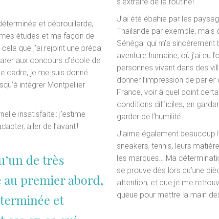
s’extraire de la routine !
J’ai été ébahie par les paysa
 déterminée et débrouillarde,
Thaïlande par exemple, mais 
 mes études et ma façon de
Sénégal qui m’a sincèrement b
cela que j’ai rejoint une prépa
aventure humaine, où j’ai eu l
arer aux concours d’école de
personnes vivant dans des vil
e cadre, je me suis donné
donner l’impression de parle
squ’à intégrer Montpellier
France, voir à quel point cer
conditions difficiles, en garda
elle insatisfaite : j’estime
garder de l’humilité.
apter, aller de l’avant !
J’aime également beaucoup la
sneakers, tennis, leurs matière
u’un de très
les marques… Ma détermination
se prouve dès lors qu’une piè
e au premier abord,
attention, et que je me retrouv
queue pour mettre la main des
éterminée et