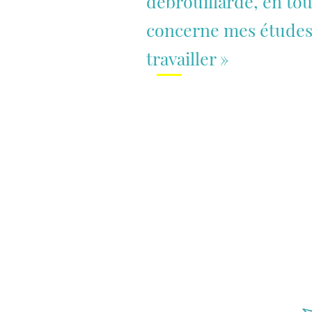
débrouillarde, en tou
concerne mes études
travailler
»