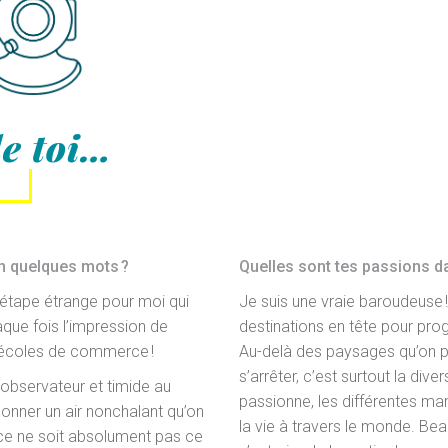
de toi…
n quelques mots ?
Quelles sont tes passions da
 étape étrange pour moi qui
Je suis une vraie baroudeuse !
haque fois l’impression de
destinations en tête pour p
s écoles de commerce !
Au-delà des paysages qu’on p
s’arrêter, c’est surtout la dive
 observateur et timide au
passionne, les différentes ma
onner un air nonchalant qu’on
la vie à travers le monde. B
ce ne soit absolument pas ce