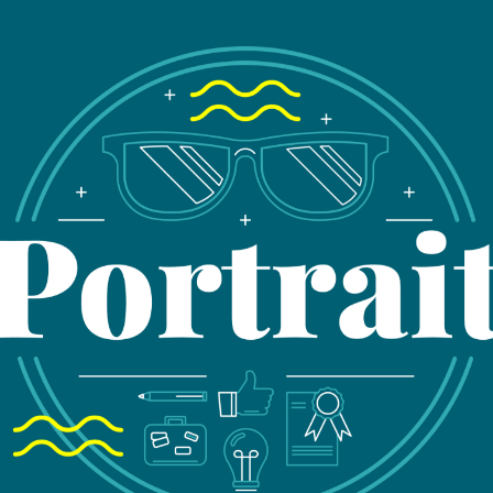
Nou
ren
Laisser pl
49
75
co
01