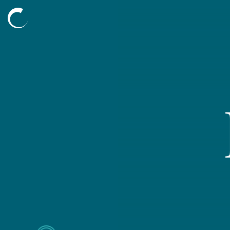
Découvrir
L’agence
Nos compétences
Nos projets
Nos mécénats
L’équipe
Blog