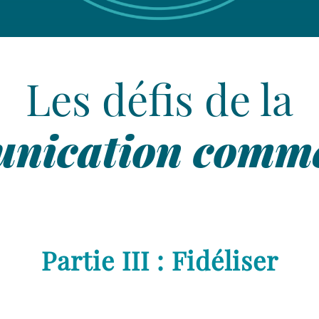
Nous
suivre
Les défis de la
On parle de vous
nication comme
Partie III : Fidéliser