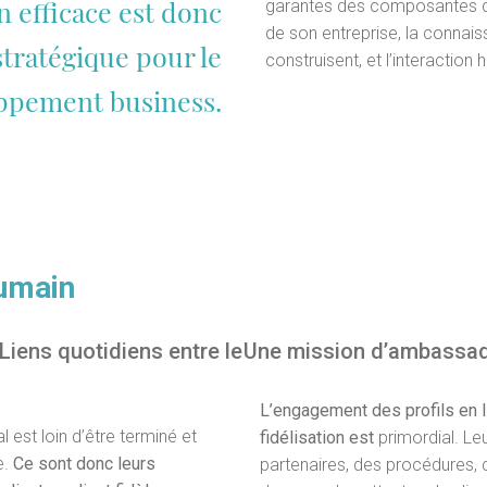
 efficace est donc
garantes des composantes de 
de son entreprise, la connais
stratégique pour le
construisent, et l’interacti
ppement business.
humain
Liens quotidiens entre le
Une mission d’ambassad
L’engagement des profils en li
l est loin d’être terminé et
fidélisation est
primordial. Le
e.
Ce sont donc leurs
partenaires, des procédures, 