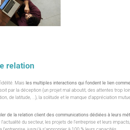
e relation
idélité. Mais
les multiples interactions qui fondent le lien comme
it par la déception (un projet mal aboutit, des attentes trop loin d
n, de latitude, …), la solitude et le manque d’appréciation mut
ler de la relation client des communications dédiées à leurs mét
actualité du secteur, les projets de l’entreprise et leurs impact
l’entreprise, jusqu’à s’approprier à 100 % leurs capacités.