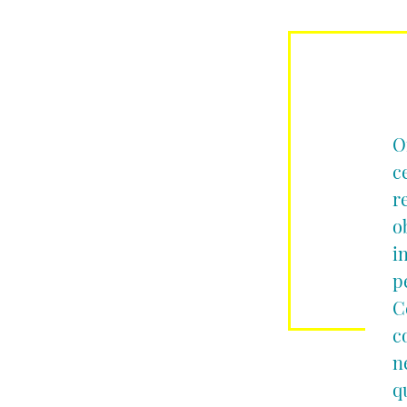
O
c
r
o
i
p
C
c
n
q