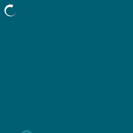
Découvrir
L’agence
Nos compétences
Nos projets
Nos mécénats
L’équipe
Blog