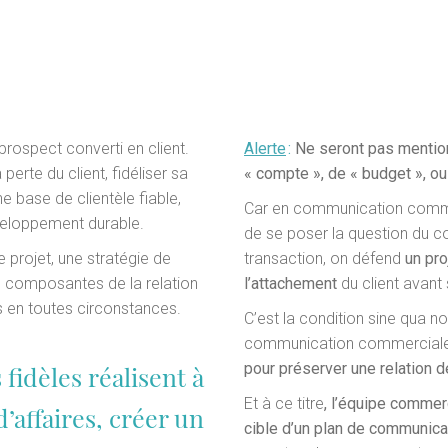
prospect converti en client.
Alerte
:
Ne seront pas mention
 perte du client, fidéliser sa
« compte », de « budget », ou 
e base de clientèle fiable,
Car en communication comme
éveloppement durable.
de se poser la question du 
 projet, une stratégie de
transaction, on défend
un pro
es composantes de la relation
l’attachement
du client avant s
 en toutes circonstances.
C’est la condition sine qua no
communication commercial
pour préserver une relation 
 fidèles réalisent à
Et à ce titre
, l’équipe commerc
’affaires, créer un
cible d’un plan de communicat