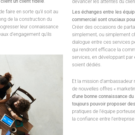
lient un client fidèle
.
devancer les attentes du clien
de faire en sorte qu’il soit au
Les échanges entre les équip
long de la construction du
commercial sont cruciaux pour
 progresser leur connaissance
Créer des occasions de parta
iveaux d’engagement qu’ils
simplement, ou simplement ch
dialogue entre ces services p
qui rendront efficace la comm
services, en développant par
soient dédiés.
Et la mission d’ambassadeur ne
de nouvelles offres « marketin
d’une bonne connaissance du 
toujours pouvoir proposer des
pratiques de l’équipe porteuse
la confiance entre l’entreprise 