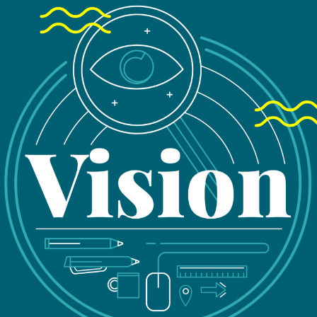
Nou
ren
Laisser pl
49
75
co
01