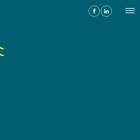
s
contrer
ace à l'humain
 avenue de Wagram
017 Paris
ntact@agence-bathyscaphe.fr
 44 65 34 22