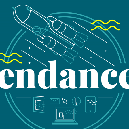
Nou
ren
Laisser pl
49
75
co
01