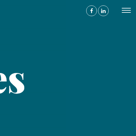
s
contrer
ace à l'humain
 avenue de Wagram
017 Paris
ntact@agence-bathyscaphe.fr
 44 65 34 22