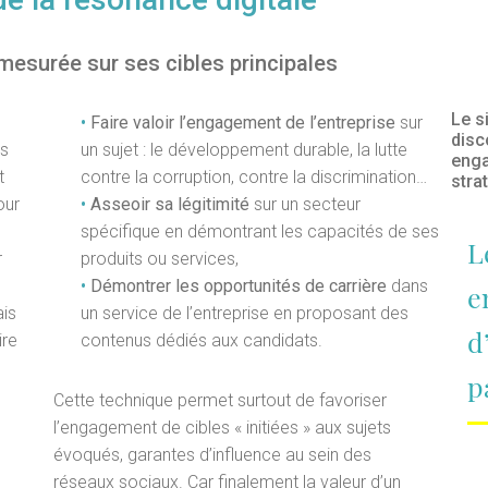
 mesurée sur ses cibles principales
Le si
•
Faire valoir l’engagement de l’entreprise
sur
disc
es
un sujet : le développement durable, la lutte
enga
t
contre la corruption, contre la discrimination…
strat
our
•
Asseoir sa légitimité
sur un secteur
spécifique en démontrant les capacités de ses
L
r
produits ou services,
•
Démontrer les opportunités de carrière
dans
e
ais
un service de l’entreprise en proposant des
d
ire
contenus dédiés aux candidats.
p
Cette technique permet surtout de favoriser
l’engagement de cibles « initiées » aux sujets
évoqués, garantes d’influence au sein des
réseaux sociaux. Car finalement la valeur d’un