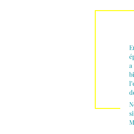
E
é
a
b
l
d
N
s
M