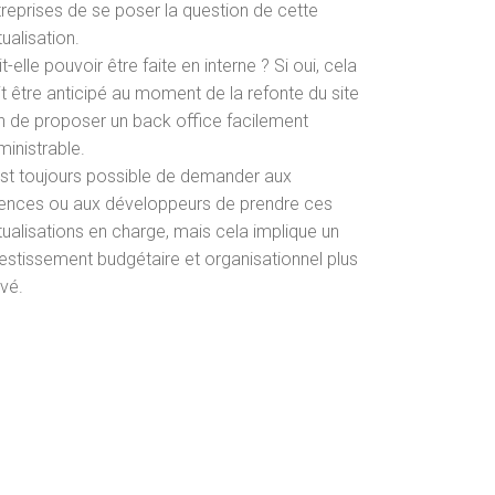
treprises de se poser la question de cette
ualisation.
t-elle pouvoir être faite en interne ? Si oui, cela
it être anticipé au moment de la refonte du site
in de proposer un back office facilement
ministrable.
 est toujours possible de demander aux
ences ou aux développeurs de prendre ces
tualisations en charge, mais cela implique un
vestissement budgétaire et organisationnel plus
evé.