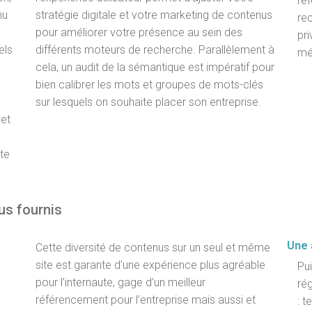
ré
nu
stratégie digitale et votre marketing de contenus
re
pour améliorer votre présence au sein des
pri
els
différents moteurs de recherche. Parallèlement à
mé
cela, un audit de la sémantique est impératif pour
bien calibrer les mots et groupes de mots-clés
sur lesquels on souhaite placer son entreprise.
 et
ite
lus fournis
Une 
Cette diversité de contenus sur un seul et même
site est garante d’une expérience plus agréable
Pui
pour l’internaute, gage d’un meilleur
rég
référencement pour l’entreprise mais aussi et
: t