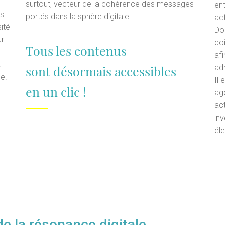
surtout, vecteur de la cohérence des messages
en
s.
portés dans la sphère digitale.
act
sité
Doi
ur
do
Tous les contenus
af
«
sont désormais accessibles
ad
ée.
Il
en un clic !
ag
ac
in
él
 de la résonance digitale