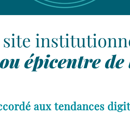
Nous
suivre
 site institutionne
On parle de vous
 ou épicentre de
 accordé aux tendances dig