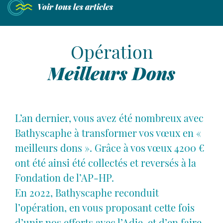
Nous
Voir tous les articles
rencontrer
Laisser place à l'humain
Opération
49 avenue de Wagram
Meilleurs Dons
75017 Paris
contact@agence-bathyscaphe.fr
01 44 65 34 22
L’an dernier, vous avez été nombreux avec
Bathyscaphe à transformer vos vœux en «
meilleurs dons ». Grâce à vos vœux 4200 €
ont été ainsi été collectés et reversés à la
Fondation de l’AP-HP.
En 2022, Bathyscaphe reconduit
l’opération, en vous proposant cette fois
d’unir nos efforts avec l’Adie, et d’en faire