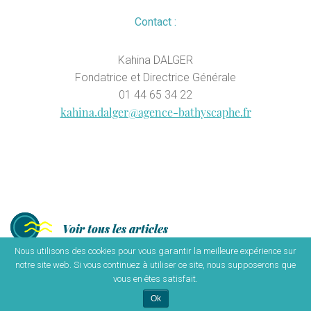
Contact :
Kahina DALGER
Fondatrice et Directrice Générale
01 44 65 34 22
kahina.dalger@agence-bathyscaphe.fr
Voir tous les articles
Nous utilisons des cookies pour vous garantir la meilleure expérience sur
notre site web. Si vous continuez à utiliser ce site, nous supposerons que
vous en êtes satisfait.
© 2018 Bathyscaphe -
Mentions légales
Ok