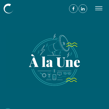
Découvrir
L’agence
Nos compétences
Nos projets
Nos mécénats
L’équipe
Blog
Nous
suivre
On parle de vous