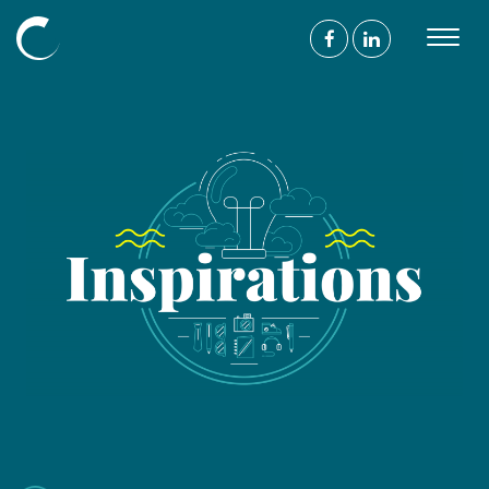
Découvrir
L’agence
Nos compétences
Nos projets
Nos mécénats
L’équipe
Blog
Nous
suivre
On parle de vous