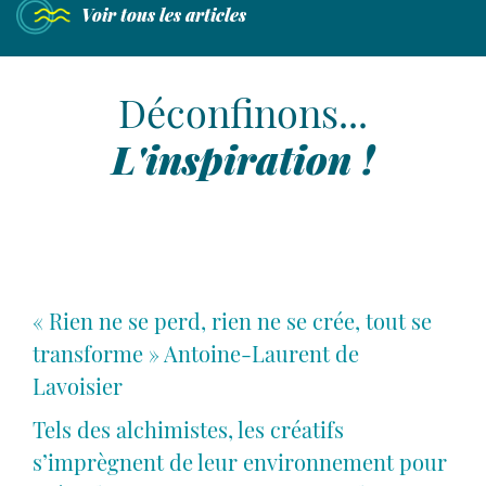
Nous
Voir tous les articles
rencontrer
Laisser place à l'humain
Déconfinons...
49 avenue de Wagram
L'inspiration !
75017 Paris
contact@agence-bathyscaphe.fr
01 44 65 34 22
« Rien ne se perd, rien ne se crée, tout se
transforme » Antoine-Laurent de
Lavoisier
Tels des alchimistes, les créatifs
s’imprègnent de leur environnement pour