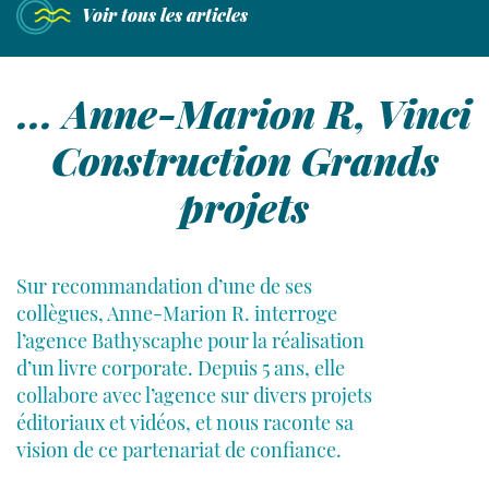
Nous
Voir tous les articles
rencontrer
Laisser place à l'humain
... Anne-Marion R, Vinci
49 avenue de Wagram
Construction Grands
75017 Paris
contact@agence-bathyscaphe.fr
projets
01 44 65 34 22
Sur recommandation d’une de ses
collègues, Anne-Marion R. interroge
l’agence Bathyscaphe pour la réalisation
d’un livre corporate. Depuis 5 ans, elle
collabore avec l’agence sur divers projets
éditoriaux et vidéos, et nous raconte sa
vision de ce partenariat de confiance.