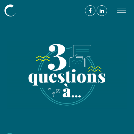
Découvrir
L’agence
Nos compétences
Nos projets
Nos mécénats
L’équipe
Blog
Nous
suivre
On parle de vous